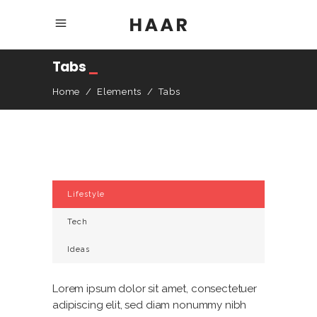
Tabs
_
Home
/
Elements
/
Tabs
Lifestyle
Tech
Ideas
Lorem ipsum dolor sit amet, consectetuer
adipiscing elit, sed diam nonummy nibh