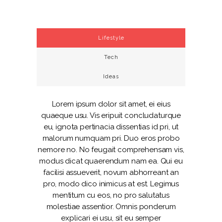
Lifestyle
Tech
Ideas
Lorem ipsum dolor sit amet, ei eius
quaeque usu. Vis eripuit concludaturque
eu, ignota pertinacia dissentias id pri, ut
malorum numquam pri. Duo eros probo
nemore no. No feugait comprehensam vis,
modus dicat quaerendum nam ea. Qui eu
facilisi assueverit, novum abhorreant an
pro, modo dico inimicus at est. Legimus
mentitum cu eos, no pro salutatus
molestiae assentior. Omnis ponderum
explicari ei usu, sit eu semper