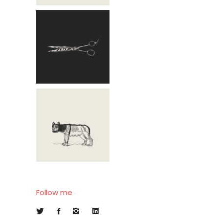
Follow me