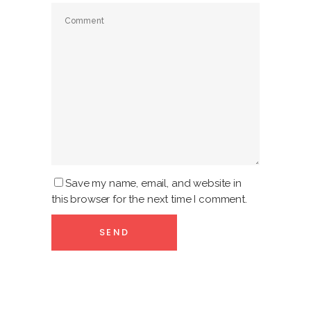
Save my name, email, and website in
this browser for the next time I comment.