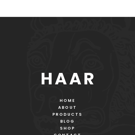
HOME
ABOUT
PRODUCTS
BLOG
SHOP