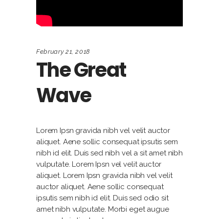
February 21, 2018
The Great
Wave
Lorem Ipsn gravida nibh vel velit auctor
aliquet. Aene sollic consequat ipsutis sem
nibh id elit. Duis sed nibh vel a sit amet nibh
vulputate. Lorem Ipsn vel velit auctor
aliquet. Lorem Ipsn gravida nibh vel velit
auctor aliquet. Aene sollic consequat
ipsutis sem nibh id elit. Duis sed odio sit
amet nibh vulputate. Morbi eget augue