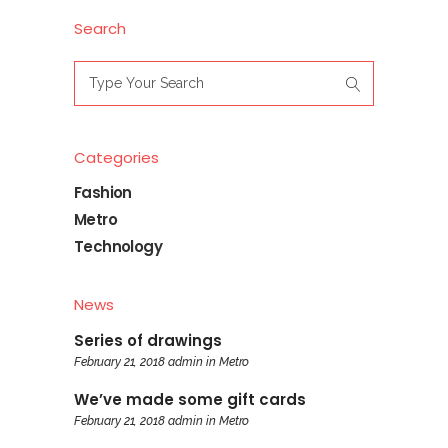
Search
Search
for:
Categories
Fashion
Metro
Technology
News
Series of drawings
February 21, 2018
admin
in
Metro
We’ve made some gift cards
February 21, 2018
admin
in
Metro